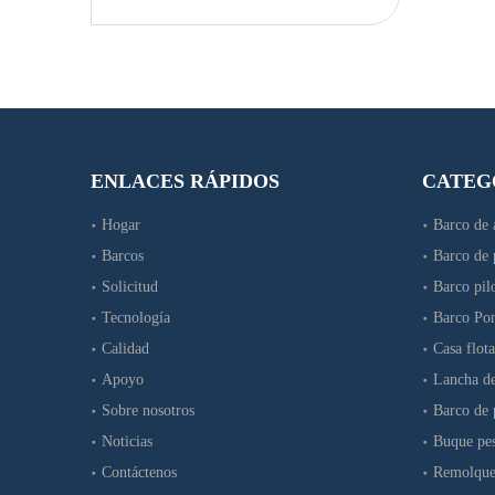
ENLACES RÁPIDOS
CATEG
Hogar
Barco de 
Barcos
Barco de 
Barco de pesca de embarcaciones de desembarco con ruedas de cabina de aluminio de 15m y 50 pies
Solicitud
Barco pilo
Tecnología
Barco Po
Calidad
Casa flot
Apoyo
Lancha d
Sobre nosotros
Barco de 
Noticias
Buque pes
Contáctenos
Remolque