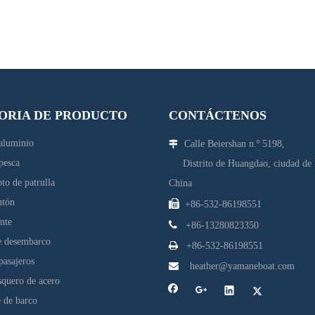
ORIA DE PRODUCTO
CONTÁCTENOS
aluminio
Calle Beiershan n.º 5198,

pesca
Distrito de Huangdao, ciudad d
to de patrulla
China
ntón

+86-532-86198551
ante

+86-13280823350
e desembarco

+86-532-86198551
pasajeros

heather@yamaneboat.com
quero de acero
 de barco