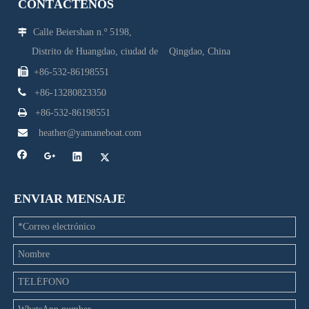
CONTÁCTENOS
Calle Beiershan n.º 5198,

Distrito de Huangdao, ciudad de Qingdao, China

+86-532-86198551

+86-13280823350

+86-532-86198551

heather@yamaneboat.com
ENVIAR MENSAJE