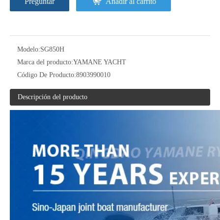
Preguntar
Añadir al carrito
Modelo:
SG850H
Marca del producto:
YAMANE YACHT
Código De Producto:
8903990010
Yate de alta velocidad de aluminio del barco de pesca del carpa grande de los 32ft los 9.7m
Barco de pesca de fibra de vidrio
Descripción del producto