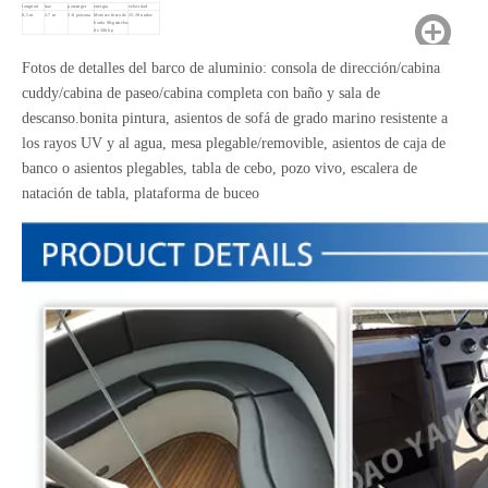
longitud
haz
passenger
energía
velocidad
8,5 m
2,7 m
5-8 persona
Motores fuera de
25-39 nudos
borda 90-gemelos
de 200 hp
Fotos de detalles del barco de aluminio: consola de dirección/cabina
cuddy/cabina de paseo/cabina completa con baño y sala de
descanso.bonita pintura, asientos de sofá de grado marino resistente a
los rayos UV y al agua, mesa plegable/removible, asientos de caja de
banco o asientos plegables, tabla de cebo, pozo vivo, escalera de
natación de tabla, plataforma de buceo