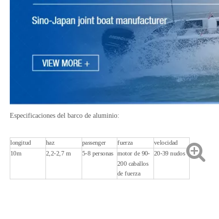
Especificaciones del barco de aluminio:
Barco de aluminio con remolques de pintura y ruido pequeño
Barco de aluminio de alta calidad con chorro de arena en alta mar
longitud
haz
passenger
fuerza
velocidad
10m
2,2-2,7 m
5-8 personas
motor de 90-
20-39 nudos
200 caballos
de fuerza