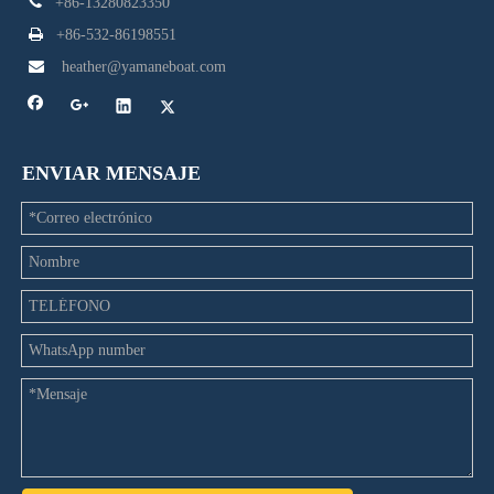

+86-13280823350

+86-532-86198551

heather@yamaneboat.com
ENVIAR MENSAJE