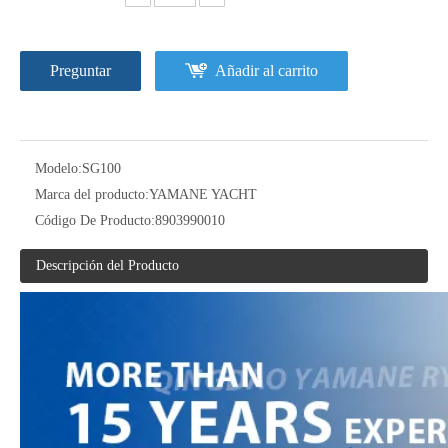
Preguntar
Añadir al carrito
Remolques de pintura antideslizante duraderos Barco de aluminio
Remolques resistentes para chorro de arena Barco de aluminio
Modelo:
SG100
Marca del producto:
YAMANE YACHT
Código De Producto:
8903990010
Descripción del Producto
La pintura antideslizante de alta calidad levanta el barco de aluminio
Barco de aluminio de agua salada con luces de navegación de alta calidad