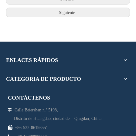
Siguiente:
ENLACES RÁPIDOS
CATEGORIA DE PRODUCTO
CONTÁCTENOS
Calle Beiershan n.º 5198,

Distrito de Huangdao, ciudad de Qingdao, China

+86-532-86198551