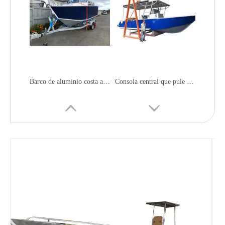
Barco de aluminio costa afuera con pintura antideslizante y poco ruido
Consola central que pule el barco de aluminio costa afuera