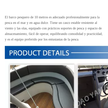
El barco pesquero de 10 metros es adecuado profesionalmente para la
pesca en el mar y en agua dulce. Tiene un casco estable resistente al
viento y las olas, equipado con prácticos soportes de pesca y espacio de
Barco de ocio de pesca con cabina completa de aluminio de 7m y 23 pies
Embarcaciones-de-desembarco-y-buceo-de-aluminio
almacenamiento, fácil de operar, equilibrando comodidad y practicidad,
y es el equipo preferido por los entusiastas de la pesca.
Barco piloto de aluminio con cabina de patrulla de 11,3 m y 36 pies
Barco de pesca de aluminio Center Console