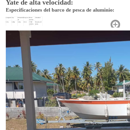
Yate de alta velocidad:
Especificaciones del barco de pesca de aluminio:
Longitud
Haz
Profundid
Pasajeros
Motor
Velocidad
ad
máximo
9,7m
2,69m
1,35m
10-14
2*400
30 nudos-45
caballos
nudos
de fuerza