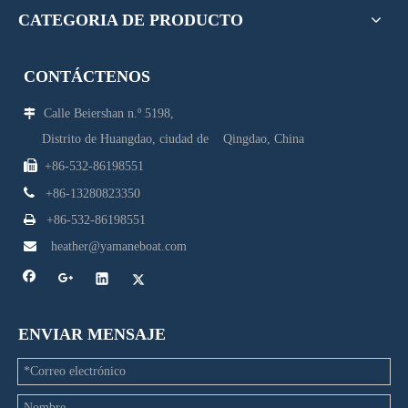
CATEGORIA DE PRODUCTO
CONTÁCTENOS
Calle Beiershan n.º 5198,

Distrito de Huangdao, ciudad de Qingdao, China

+86-532-86198551

+86-13280823350

+86-532-86198551

heather@yamaneboat.com
ENVIAR MENSAJE