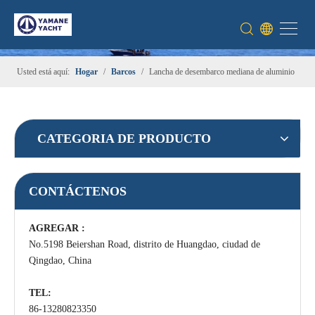
Usted está aquí:
Hogar
/
Barcos
/
Lancha de desembarco mediana de aluminio
CATEGORIA DE PRODUCTO
CONTÁCTENOS
AGREGAR :
No.5198 Beiershan Road, distrito de Huangdao, ciudad de
Qingdao, China
TEL:
86-13280823350