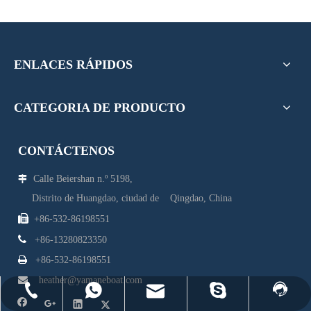
ENLACES RÁPIDOS
CATEGORIA DE PRODUCTO
CONTÁCTENOS
Calle Beiershan n.º 5198,

Distrito de Huangdao, ciudad de Qingdao, China

+86-532-86198551

+86-13280823350

+86-532-86198551

heather@yamaneboat.com
heather@yamaneboat.com
+86-532-86198551
8613280823350
yamane-7
Facebook