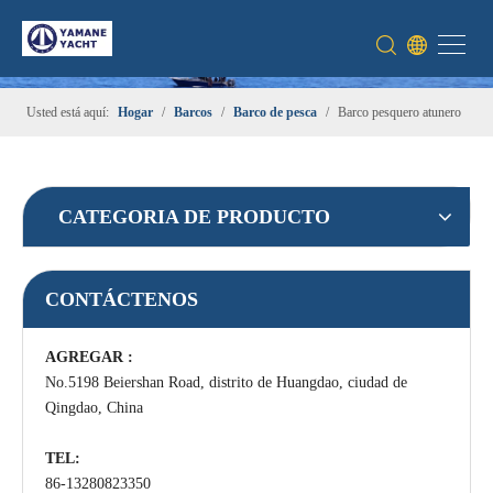
Usted está aquí:
Hogar
/
Barcos
/
Barco de pesca
/
Barco pesquero atunero
CATEGORIA DE PRODUCTO
CONTÁCTENOS
AGREGAR :
No.5198 Beiershan Road, distrito de Huangdao, ciudad de
Qingdao, China
TEL:
86-13280823350