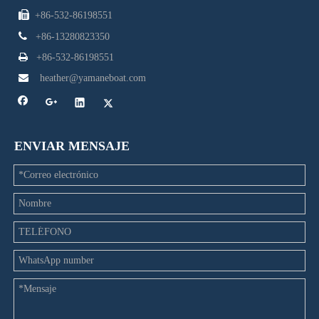

+86-532-86198551

+86-13280823350

+86-532-86198551

heather@yamaneboat.com
ENVIAR MENSAJE