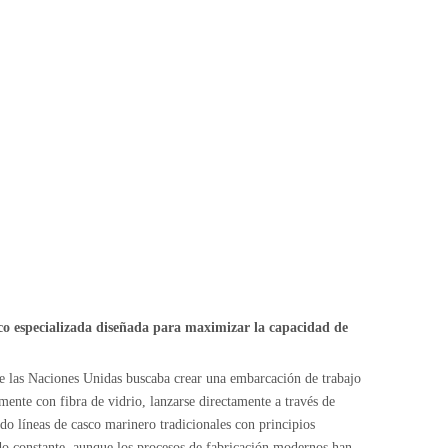
co especializada diseñada para maximizar la capacidad de
de las Naciones Unidas buscaba crear una embarcación de trabajo
mente con fibra de vidrio, lanzarse directamente a través de
ndo líneas de casco marinero tradicionales con principios
do constante, aunque los procesos de fabricación modernos han