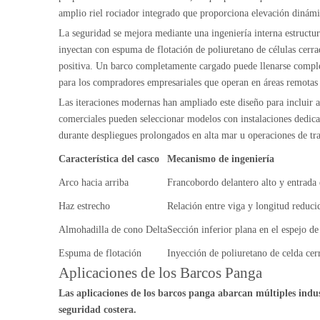
amplio riel rociador integrado que proporciona elevación dinámica
La seguridad se mejora mediante una ingeniería interna estructur
inyectan con espuma de flotación de poliuretano de células cerra
positiva. Un barco completamente cargado puede llenarse completa
para los compradores empresariales que operan en áreas remotas le
Las iteraciones modernas han ampliado este diseño para incluir ad
comerciales pueden seleccionar modelos con instalaciones dedi
durante despliegues prolongados en alta mar u operaciones de tra
Característica del casco
Mecanismo de ingeniería
Arco hacia arriba
Francobordo delantero alto y entrada
Haz estrecho
Relación entre viga y longitud reduci
Almohadilla de cono Delta
Sección inferior plana en el espejo d
Espuma de flotación
Inyección de poliuretano de celda cer
Aplicaciones de los Barcos Panga
Las aplicaciones de los barcos panga abarcan múltiples indust
seguridad costera.