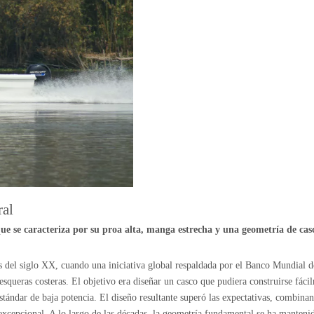
ral
e se caracteriza por su proa alta, manga estrecha y una geometría de cas
s del siglo XX, cuando una iniciativa global respaldada por el Banco Mundial 
squeras costeras. El objetivo era diseñar un casco que pudiera construirse fácil
stándar de baja potencia. El diseño resultante superó las expectativas, combina
xcepcional. A lo largo de las décadas, la geometría fundamental se ha manteni