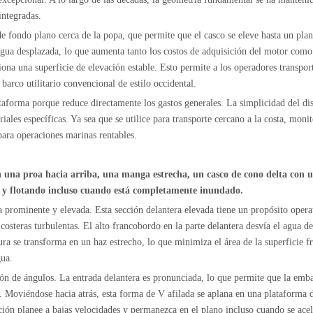
integradas.
 de fondo plano cerca de la popa, que permite que el casco se eleve hasta un p
 agua desplazada, lo que aumenta tanto los costos de adquisición del motor como 
ciona una superficie de elevación estable. Esto permite a los operadores transpor
arco utilitario convencional de estilo occidental.
aforma porque reduce directamente los gastos generales. La simplicidad del dis
riales específicas. Ya sea que se utilice para transporte cercano a la costa, mon
para operaciones marinas rentables.
yen una proa hacia arriba, una manga estrecha, un casco de cono delta con 
 y flotando incluso cuando está completamente inundado.
a prominente y elevada. Esta sección delantera elevada tiene un propósito operati
osteras turbulentas. El alto francobordo en la parte delantera desvía el agua d
ra se transforma en un haz estrecho, lo que minimiza el área de la superficie f
gua.
sión de ángulos. La entrada delantera es pronunciada, lo que permite que la embar
s. Moviéndose hacia atrás, esta forma de V afilada se aplana en una plataforma d
ión planee a bajas velocidades y permanezca en el plano incluso cuando se ace