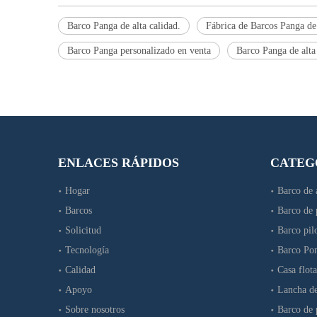
Barco Panga de alta calidad.
Fábrica de Barcos Panga d
Barco Panga personalizado en venta
Barco Panga de alta
ENLACES RÁPIDOS
CATEG
Hogar
Barco de 
Barcos
Barco de 
Solicitud
Barco pilo
Tecnología
Barco Po
Calidad
Casa flot
Apoyo
Lancha d
Sobre nosotros
Barco de 