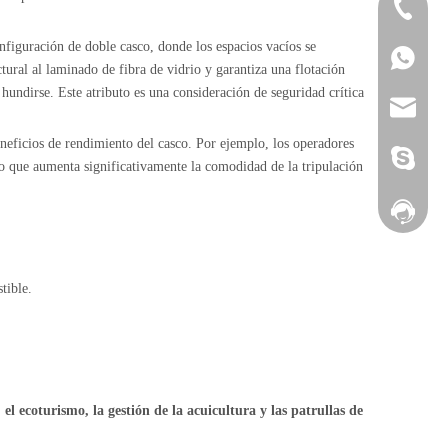
+86-532-
nfiguración de doble casco, donde los espacios vacíos se
+86-132
8613280
ural al laminado de fibra de vidrio y garantiza una flotación
undirse. Este atributo es una consideración de seguridad crítica
heather@
beneficios de rendimiento del casco. Por ejemplo, los operadores
yamane-7
lo que aumenta significativamente la comodidad de la tripulación
Facebook
tible.
el ecoturismo, la gestión de la acuicultura y las patrullas de