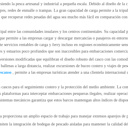
iendo la pesca artesanal y industrial a pequeña escala. Debido al diseño de la c
gres, redes de enmalle o trampas. La gran capacidad de carga permite a la tripul
 que recuperar redes pesadas del agua sea mucho más fácil en comparación con lo
cipal entre las comunidades insulares y los centros continentales. Su capacidad 
 que permite a las empresas cargar y descargar mercancías o pasajeros en entorno
ite servicios rentables de carga y ferry incluso en regiones económicamente sen
res y estuarios poco profundos que son inaccesibles para embarcaciones comercia
 versiones modificadas que equilibran el diseño robusto del casco con las como
ar ballenas a larga distancia, realizar excursiones de buceo costero y viajes de 
escanso
, permite a las empresas turísticas atender a una clientela internaciona
os cascos para el seguimiento costero y la protección del medio ambiente. La co
es plataformas para interceptar embarcaciones pesqueras ilegales, realizar opera
sistemas mecánicos garantiza que estos barcos mantengan altos índices de dispo
ta proporciona un amplio espacio de trabajo para manejar extensos aparejos de p
ten la integración de bodegas de pescado aisladas para mantener la calidad del 