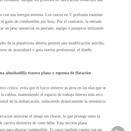
lano con una energía mínima. Los cascos en V profunda estándar
el gasto de combustible por hora. Por el contrario, la entrada
tar un peso sustancial en pescado, equipo o pasajeros utilizando
eño de la plataforma abierta permite una modificación sencilla,
itoreo de acuicultura o guía marina profesional, el diseño
una almohadilla trasera plana y espuma de flotación
vo crítico: evita que el barco entierre su proa en las olas que se
e la cabina, manteniendo el espacio de trabajo interno más seco
rontal de la embarcación, reduciendo drásticamente la resistencia
cación atraviese el oleaje sin chocar, lo que protege tanto la
e carrera distintiva de cono delta. Esta sección plana
lera para ahorrar combustible. El casco también cuenta con un