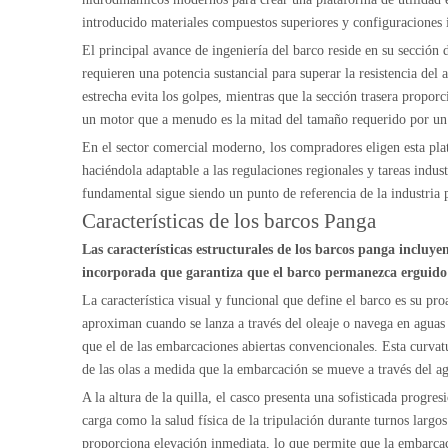
introducido materiales compuestos superiores y configuraciones 
El principal avance de ingeniería del barco reside en su sección
requieren una potencia sustancial para superar la resistencia del
estrecha evita los golpes, mientras que la sección trasera propor
un motor que a menudo es la mitad del tamaño requerido por un b
En el sector comercial moderno, los compradores eligen esta plat
haciéndola adaptable a las regulaciones regionales y tareas indust
fundamental sigue siendo un punto de referencia de la industria 
Características de los barcos Panga
Las características estructurales de los barcos panga inclu
incorporada que garantiza que el barco permanezca erguido
La característica visual y funcional que define el barco es su pro
aproximan cuando se lanza a través del oleaje o navega en aguas c
que el de las embarcaciones abiertas convencionales. Esta curvatu
de las olas a medida que la embarcación se mueve a través del a
A la altura de la quilla, el casco presenta una sofisticada progre
carga como la salud física de la tripulación durante turnos largo
proporciona elevación inmediata, lo que permite que la embarcac