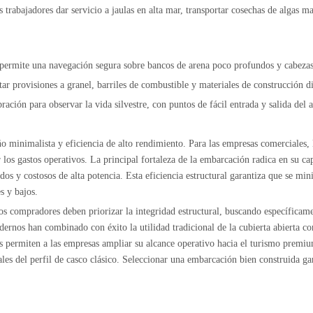
trabajadores dar servicio a jaulas en alta mar, transportar cosechas de algas ma
ermite una navegación segura sobre bancos de arena poco profundos y cabezas de 
rtar provisiones a granel, barriles de combustible y materiales de construcción 
ación para observar la vida silvestre, con puntos de fácil entrada y salida del 
 minimalista y eficiencia de alto rendimiento. Para las empresas comerciales, 
ir los gastos operativos. La principal fortaleza de la embarcación radica en su c
s ​​y costosos de alta potencia. Esta eficiencia estructural garantiza que se mini
s y bajos.
 los compradores deben priorizar la integridad estructural, buscando específicame
rnos han combinado con éxito la utilidad tradicional de la cubierta abierta c
s permiten a las empresas ampliar su alcance operativo hacia el turismo premium
ales del perfil de casco clásico. Seleccionar una embarcación bien construida g