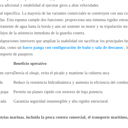
 adicional y estabilidad al ejecutar giros a altas velocidades.
al específica. La mayoría de las variantes comerciales se construyen con una co
das. Esta espuma cumple dos funciones: proporciona una inmensa rigidez estruct
mente de agua hasta la borda y aun así sostener su motor y su tripulación sin h
jos de la asistencia inmediata de la guardia costera.
aptaciones interiores que amplían la usabilidad sin sacrificar los principales 
cadas, como un
barco panga con configuración de baño y sala de descanso
, 
nsporte de pasajeros.
Beneficio operativo
 en curva
Desvía el oleaje, evita el picado y mantiene la cubierta seca
da
Reduce la resistencia hidrodinámica y aumenta la eficiencia del combus
e popa
Permite un planeo rápido con motores de baja potencia.
rada.
Garantiza seguridad insumergible y alta rigidez estructural.
rias marinas, incluida la pesca costera comercial, el transporte marítimo, 