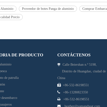
e Aluminio
Proveedor de botes Panga de aluminio
Comprar Embarca
 calidad Precio
ORIA DE PRODUCTO
CONTÁCTENOS
aluminio
Calle Beiershan n.º 5198,

pesca
Distrito de Huangdao, ciudad d
to de patrulla
China
ntón

+86-532-86198551
ante

+86-13280823350
e desembarco

+86-532-86198551
pasajeros

heather@yamaneboat.com