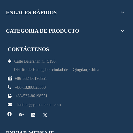
ENLACES RÁPIDOS
CATEGORIA DE PRODUCTO
CONTÁCTENOS
Calle Beiershan n.º 5198,

Distrito de Huangdao, ciudad de Qingdao, China

+86-532-86198551

+86-13280823350

+86-532-86198551

heather@yamaneboat.com